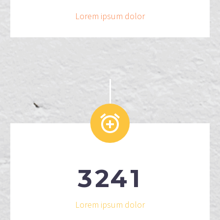
Lorem ipsum dolor


3
2
4
1
Lorem ipsum dolor