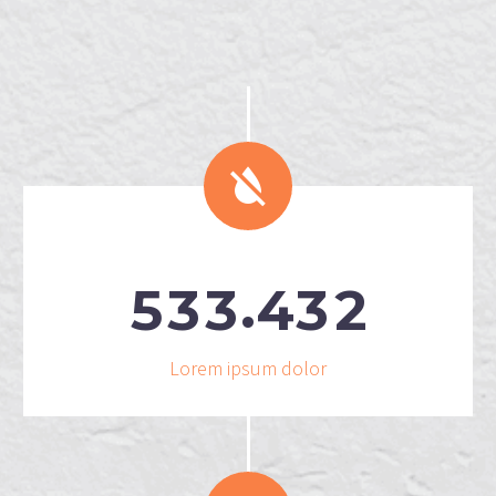


.
5
3
3
4
3
2
Lorem ipsum dolor