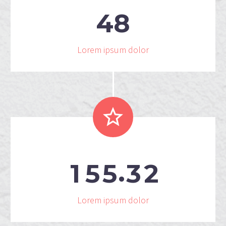
4
8
Lorem ipsum dolor


.
1
5
5
3
2
Lorem ipsum dolor