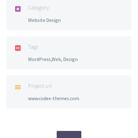
Category

Website Design
Tags

WordPress,Web, Design
Project url

www.codex-themes.com