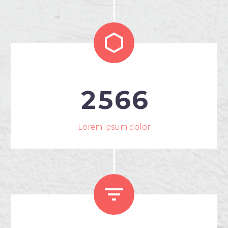


2
5
6
6
Lorem ipsum dolor

