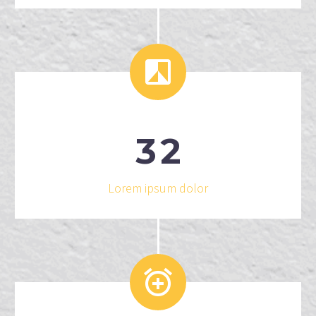


3
2
Lorem ipsum dolor

