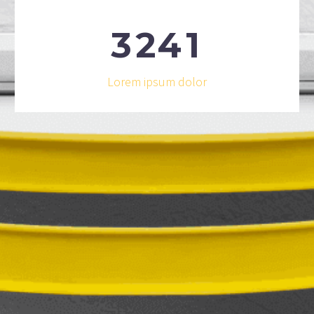
3
2
4
1
Lorem ipsum dolor