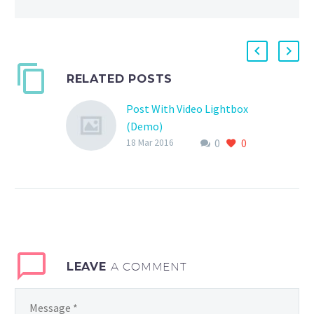
RELATED POSTS
Post With Video Lightbox
(Demo)
0
0
Lorem Ipsum. Proin
18 Mar 2016
gravida nibh vel velit
auctor aliquet. Aenean
sollicitudin, lorem quis
bibendum auctor, nisi elit
consequat ipsum, nec
sagittis sem nibh id elit.
LEAVE
A COMMENT