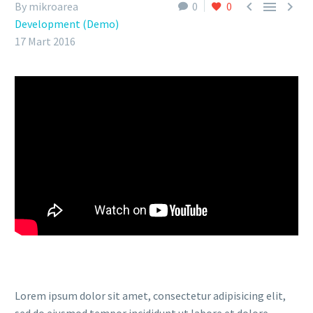



By mikroarea
0
0
Development (Demo)
17 Mart 2016
Lorem ipsum dolor sit amet, consectetur adipisicing elit,
sed do eiusmod tempor incididunt ut labore et dolore