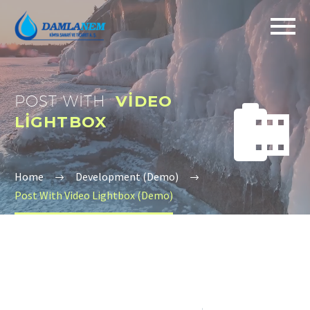
POST WITH
VIDEO


LIGHTBOX
Home
Development (Demo)
Post With Video Lightbox (Demo)