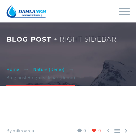
BLOG POST
+ RIGHT SIDEBAR
Home
Nature (Demo)
Blog post + right sidebar (Demo)



By mikroarea
0
0