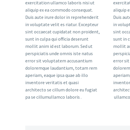
exercitation ullamco laboris nisi ut
exercita
aliquip ex ea commodo consequat.
aliquip
Duis aute irure dolor in reprehenderit
Duis aut
in voluptate velit es riatur. Excepteur
in volup
sint occaecat cupidatat non proident,
sint occ
sunt in culpa qui officia deserunt
sunt in c
mollit anim id est laborum. Sed ut
mollit a
perspiciatis unde omnis iste natus
perspici
error sit voluptatem accusantium
error si
doloremque laudantium, totam rem
dolorem
aperiam, eaque ipsa quae ab illo
aperiam,
inventore veritatis et quasi
inventor
architecto se cillum dolore eu fugiat
architec
pa se cillumullamco laboris .
ullamco 