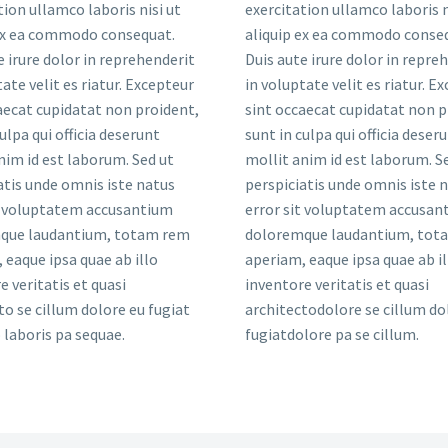
tion ullamco laboris nisi ut
exercitation ullamco laboris n
 ex ea commodo consequat.
aliquip ex ea commodo conse
e irure dolor in reprehenderit
Duis aute irure dolor in repre
tate velit es riatur. Excepteur
in voluptate velit es riatur. E
aecat cupidatat non proident,
sint occaecat cupidatat non p
ulpa qui officia deserunt
sunt in culpa qui officia deser
nim id est laborum. Sed ut
mollit anim id est laborum. S
atis unde omnis iste natus
perspiciatis unde omnis iste 
t voluptatem accusantium
error sit voluptatem accusan
que laudantium, totam rem
doloremque laudantium, tot
 eaque ipsa quae ab illo
aperiam, eaque ipsa quae ab il
e veritatis et quasi
inventore veritatis et quasi
to se cillum dolore eu fugiat
architectodolore se cillum do
laboris pa sequae.
fugiatdolore pa se cillum.