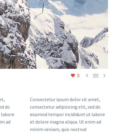



0
et,
Consectetur ipsum dolor sit amet,
sed do
consectetur adipisicing elit, sed do
 labore
eiusmod tempor incididunt ut labore
im ad
et dolore magna aliqua. Ut enim ad
minim veniam, quis nostrud