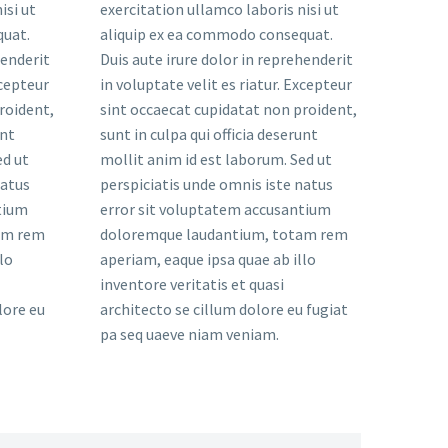
isi ut
exercitation ullamco laboris nisi ut
quat.
aliquip ex ea commodo consequat.
henderit
Duis aute irure dolor in reprehenderit
xcepteur
in voluptate velit es riatur. Excepteur
roident,
sint occaecat cupidatat non proident,
unt
sunt in culpa qui officia deserunt
ed ut
mollit anim id est laborum. Sed ut
natus
perspiciatis unde omnis iste natus
tium
error sit voluptatem accusantium
am rem
doloremque laudantium, totam rem
lo
aperiam, eaque ipsa quae ab illo
inventore veritatis et quasi
lore eu
architecto se cillum dolore eu fugiat
pa seq uaeve niam veniam.