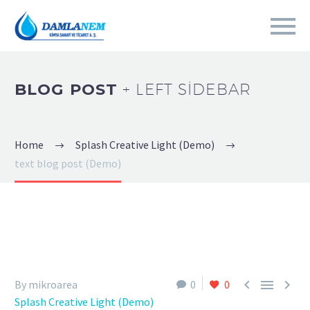
BLOG POST
+ LEFT SIDEBAR
Home
Splash Creative Light (Demo)
text blog post (Demo)



By mikroarea
0
0
Splash Creative Light (Demo)