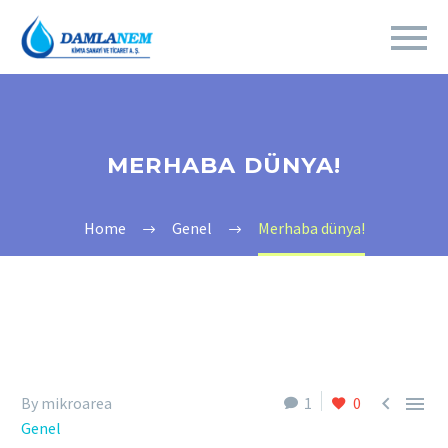
MERHABA DÜNYA!
Home
Genel
Merhaba dünya!


By mikroarea
1
0
Genel