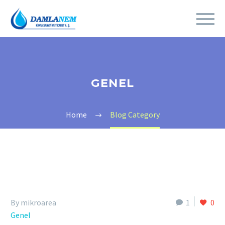
GENEL
Home
Blog Category
By mikroarea
1
0
Genel